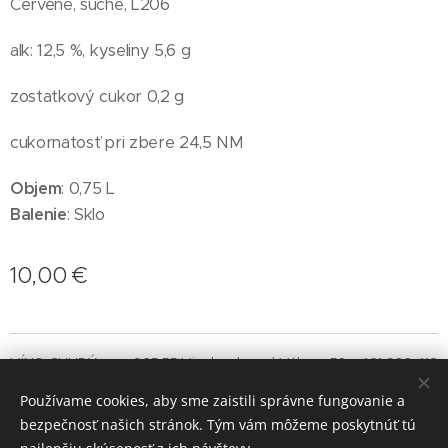
Červené, suché, L206
alk: 12,5 %, kyseliny 5,6 g
zostatkový cukor 0,2 g
cukornatosť pri zbere 24,5 NM
Objem
: 0,75 L
Balenie
: Sklo
10,00
€
VÍNO CHUDÝ,s.r.o., 925 55 Vinohrady nad Váhom 56, +421 903 412
997
Používame cookies, aby sme zaistili správne fungovanie a
Cookies
bezpečnosť našich stránok. Tým vám môžeme poskytnúť tú