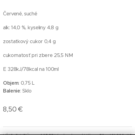
Červené, suché
alk: 14,0 %, kyseliny 4,8 g
zostatkový cukor 0,4 g
cukornatosť pri zbere 25,5 NM
E 328kJ/78kcal na 100ml
Objem
: 0,75 L
Balenie
: Sklo
8,50
€