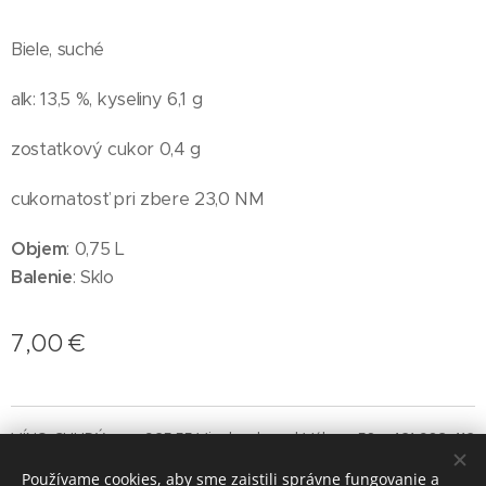
Biele, suché
alk: 13,5 %, kyseliny 6,1 g
zostatkový cukor 0,4 g
cukornatosť pri zbere 23,0 NM
Objem
: 0,75 L
Balenie
: Sklo
7,00
€
VÍNO CHUDÝ,s.r.o., 925 55 Vinohrady nad Váhom 56, +421 903 412
997
Používame cookies, aby sme zaistili správne fungovanie a